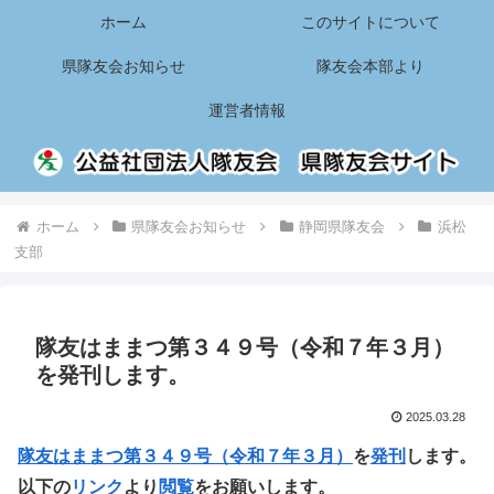
ホーム
このサイトについて
県隊友会お知らせ
隊友会本部より
運営者情報
ホーム
県隊友会お知らせ
静岡県隊友会
浜松
支部
隊友はままつ第３４９号（令和７年３月）
を発刊します。
2025.03.28
隊友はままつ第３４９号（令和７年３月）
を
発刊
します。
以下の
リンク
より
閲覧
をお願いします。