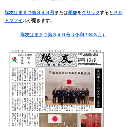
隊友はままつ第３４９号
または
画像
を
クリック
すると
ＰＤ
Ｆファイ
ルが開きます。
隊友はままつ第３４９号（令和７年３月）