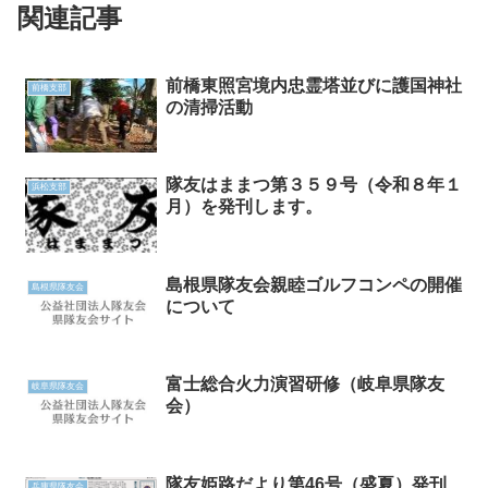
関連記事
前橋東照宮境内忠霊塔並びに護国神社
前橋支部
の清掃活動
隊友はままつ第３５９号（令和８年１
浜松支部
月）を発刊します。
島根県隊友会親睦ゴルフコンペの開催
島根県隊友会
について
富士総合火力演習研修（岐阜県隊友
岐阜県隊友会
会）
隊友姫路だより第46号（盛夏）発刊
兵庫県隊友会