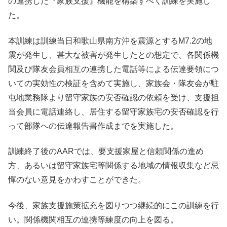
の連携した『家族支援』機能を構築すべく訓練を実施し
た。
本訓練は訓練当日和歌山県南方沖を震源とするM7.2の地
震が発生し、甚大な被害が発生したとの想定で、各関係機
関及び隊友会員相互の連携した電話等による伝達要領につ
いての実効性の検証を含めて実施し、家族会・隊友会が駐
屯地業務隊より留守家族の安否確認の依頼を受け、支援担
当会員に電話連絡し、居住する留守家族宅の安否確認を行
って部隊への伝達報告書作成までを実施した。
訓練終了後のAARでは、要支援家屋と信頼関係の進め
方、あるいは留守家族宅等関係する地域の情報収集など忌
憚のない意見をかわすことができた。
今後、家族支援施策拡充を図りつつ継続的にこの訓練を行
い。関係機関相互の連携等練度の向上を図る。