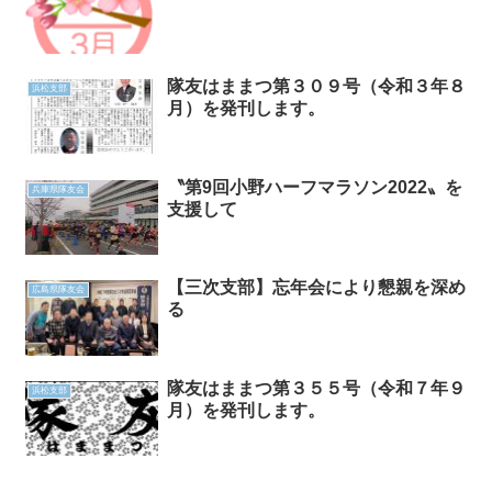
隊友はままつ第３０９号（令和３年８
浜松支部
月）を発刊します。
〝第9回小野ハーフマラソン2022〟を
兵庫県隊友会
支援して
【三次支部】忘年会により懇親を深め
広島県隊友会
る
隊友はままつ第３５５号（令和７年９
浜松支部
月）を発刊します。