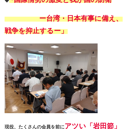
◆
「
ー台湾・日本有事に備え、
戦争を抑止するー」
アツい「岩田節」
現役、たくさんの会員を前に