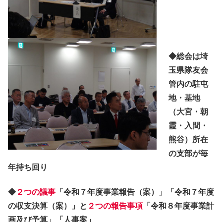
◆総会は埼
玉県隊友会
管内の駐屯
地・基地
（大宮・朝
霞・入間・
熊谷）所在
の支部が毎
年持ち回り
◆
２つの議事
「令和７年度事業報告（案）」
「令和７年度
の収支決算（案）」と
２つの報告事項
「
令和８年度事業計
画及び予算」「人事案」