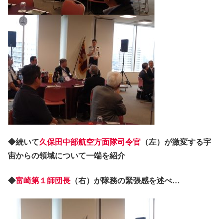
◆続いて
久保田中部航空方面隊司令官
（左）が激変する宇
宙からの領域について一端を紹介
◆
富崎第１師団長
（右）が隊務の緊張感を述べ…