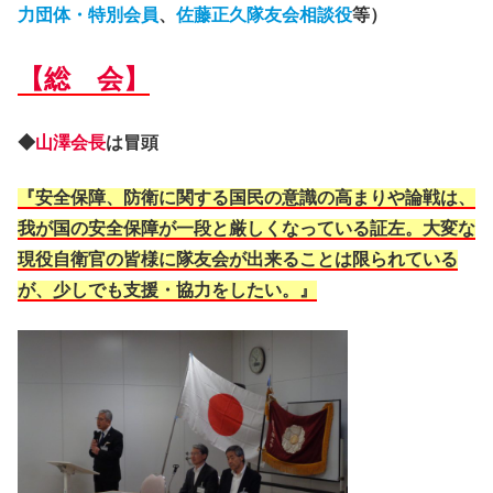
力団体・特別会員
、
佐藤正久隊友会相談役
等）
【総 会】
◆
山澤会長
は冒頭
『安全保障、防衛に関する国民の意識の高まりや論戦は、
我が国の安全保障が一段と厳しくなっている証左。大変な
現役自衛官の皆様に隊友会が出来ることは限られている
が、少しでも支援・協力をしたい。』