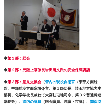
◆
第１部：総会
◆
第２部：元陸上幕僚長岩田清文氏の安全保障講話
◆
第３部：意見交換会
（
管内の現役自衛官
（東部方面総
監、中部航空方面隊司令官、第１師団長、埼玉地方協力本
部長、化学学校長兼ねて大宮駐屯地司令、第３２普通科連
隊長等）、
管内の議員
（国会議員、県議・市議）、
関係協