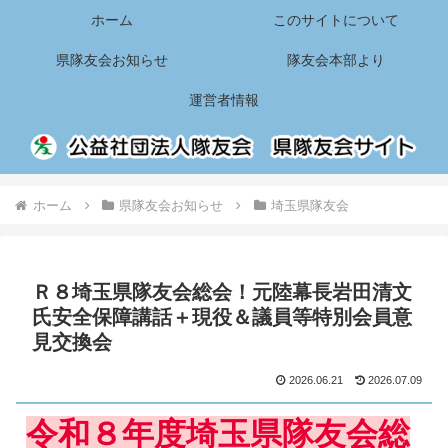
ホーム
このサイトについて
県隊友会お知らせ
隊友会本部より
運営者情報
ホーム
県隊友会お知らせ
埼玉県隊友会
Ｒ８埼玉県隊友会総会！元陸幕長岩田清文
氏安全保障講話＋現役＆議員等特別会員意
見交換会
2026.06.21
2026.07.09
令和８年度埼玉県隊友会総