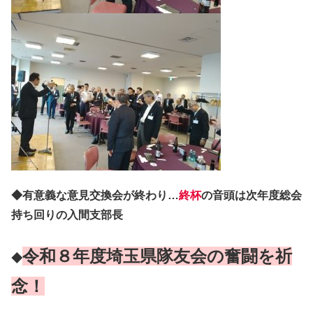
◆有意義な意見交換会が終わり…
終杯
の音頭は次年度総会
持ち回りの入間支部長
令和８年度埼玉県隊友会の奮闘を祈
◆
念！