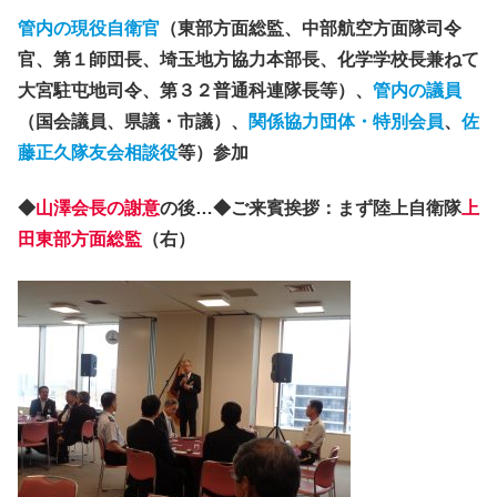
管内の現役自衛官
（東部方面総監、中部航空方面隊司令
官、第１師団長、埼玉地方協力本部長、化学学校長兼ねて
大宮駐屯地司令、第３２普通科連隊長等）、
管内の議員
（国会議員、県議・市議）、
関係協力団体・特別会員
、
佐
藤正久隊友会相談役
等）参加
◆
山澤会長の謝意
の後…◆ご来賓挨拶：まず陸上自衛隊
上
田東部方面総監
（右）