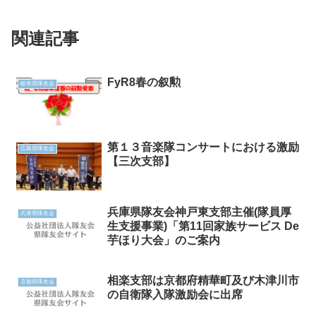
関連記事
FyR8春の叙勲
岐阜県隊友会
第１３音楽隊コンサートにおける激励
広島県隊友会
【三次支部】
兵庫県隊友会神戸東支部主催(隊員厚
兵庫県隊友会
生支援事業)「第11回家族サービス De
芋ほり大会」のご案内
相楽支部は京都府精華町及び木津川市
京都府隊友会
の自衛隊入隊激励会に出席