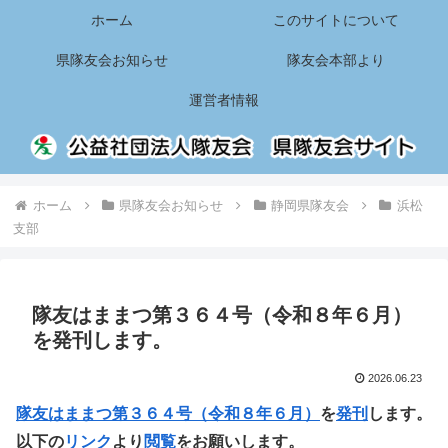
ホーム
このサイトについて
県隊友会お知らせ
隊友会本部より
運営者情報
ホーム
県隊友会お知らせ
静岡県隊友会
浜松
支部
隊友はままつ第３６４号（令和８年６月）
を発刊します。
2026.06.23
隊友はままつ第３６４号（令和８年６月）
を
発刊
します。
以下の
リンク
より
閲覧
をお願いします。