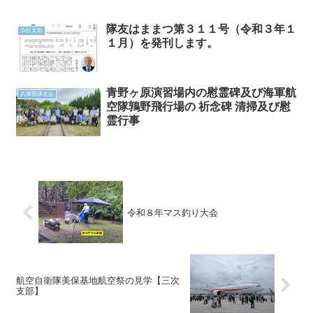
隊友はままつ第３１１号（令和３年１
浜松支部
１月）を発刊します。
青野ヶ原演習場内の慰霊碑及び海軍航
兵庫県隊友会
空隊鶉野飛行場の 祈念碑 清掃及び慰
霊行事
令和８年マス釣り大会
航空自衛隊美保基地航空祭の見学【三次
支部】