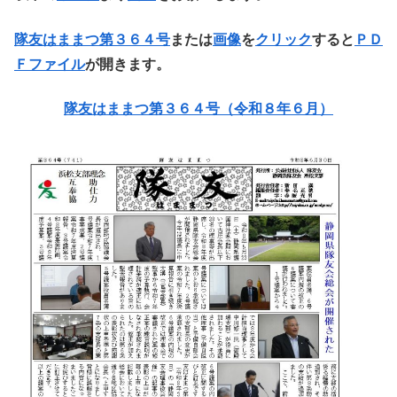
隊友はままつ第３６４号
または
画像
を
クリック
すると
ＰＤ
Ｆファイル
が開きます。
隊友はままつ第３６４号（令和８年６
月）