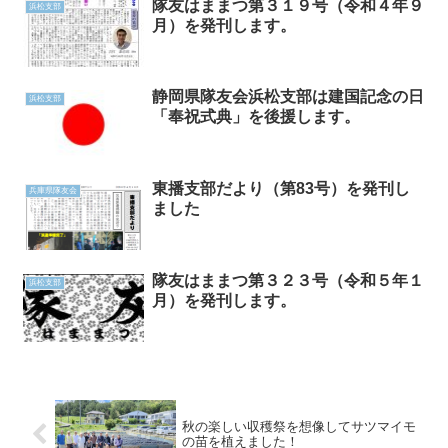
隊友はままつ第３１９号（令和４年９
浜松支部
月）を発刊します。
静岡県隊友会浜松支部は建国記念の日
浜松支部
「奉祝式典」を後援します。
東播支部だより（第83号）を発刊し
兵庫県隊友会
ました
隊友はままつ第３２３号（令和５年１
浜松支部
月）を発刊します。
秋の楽しい収穫祭を想像してサツマイモ
の苗を植えました！