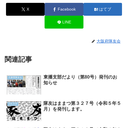
X
Facebook
はてブ
LINE
大阪府隊友会
関連記事
東播支部だより（第80号）発刊のお
兵庫県隊友会
知らせ
隊友はままつ第３２７号（令和５年５
浜松支部
月）を発刊します。