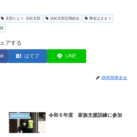
支部だより. 浜松支部
浜松支部定期総会
隊友はままつ
部
ェアする
ok
はてブ
LINE
静岡県隊友会
令和６年度 家族支援訓練に参加
島根県隊友会