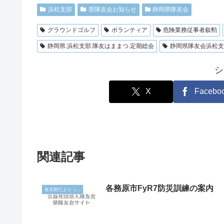
浜松支部
県隊友会お知らせ
静岡県隊友会
グラウンドゴルフ
ボランティア
危険業務従事者叙勲
静岡県.浜松支部.隊友はままつ.定期総会
静岡県隊友会浜松支
シ
X
Facebo
関連記事
各務原市FyR7防災訓練の案内
各支部だより（岐阜）