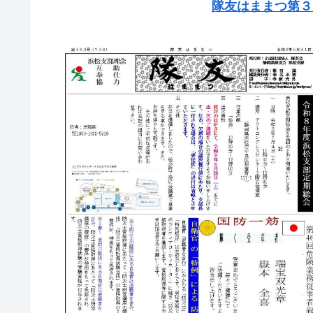
隊友はままつ第３