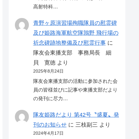
高射特科…
青野ヶ原演習場殉職隊員の慰霊碑
及び姫路海軍航空隊鶉野 飛行場の
祈念碑跡地整備及び慰霊行事
に
隊友会東播支部 事務局長 細
貝 寛徳
より
2025年8月24日
隊友会東播支部の活動に参加された会
員の皆様並びに記事や東播支部だより
の発刊に尽力…
隊友姫路だより 第42号〝盛夏〟発
刊のお知らせ
に
三枝副三
より
2024年4月17日