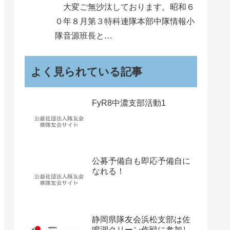
大変ご無沙汰しております。昭和６
０年８月第３特科連隊本部中隊情報小
隊音源班長と…
よく見られている記事
FyR8中濃支部活動1
公募予備自も即応予備自に
なれる！
静岡県隊友会浜松支部は佐
鳴湖クリーン作戦に参加し