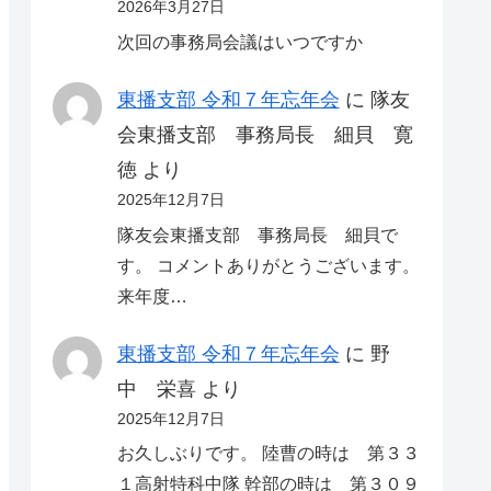
2026年3月27日
次回の事務局会議はいつですか
東播支部 令和７年忘年会
に
隊友
会東播支部 事務局長 細貝 寛
徳
より
2025年12月7日
隊友会東播支部 事務局長 細貝で
す。 コメントありがとうございます。
来年度…
東播支部 令和７年忘年会
に
野
中 栄喜
より
2025年12月7日
お久しぶりです。 陸曹の時は 第３３
１高射特科中隊 幹部の時は 第３０９