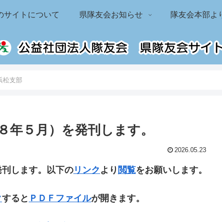
のサイトについて
県隊友会お知らせ
隊友会本部よ
浜松支部
８年５月）を発刊します。
2026.05.23
発刊します。以下の
リンク
より
閲覧
をお願いします。
ク
すると
ＰＤＦファイル
が開きます。