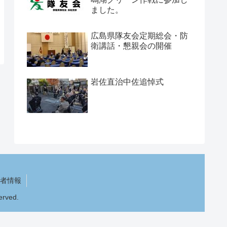
ました。
広島県隊友会定期総会・防
衛講話・懇親会の開催
岩佐直治中佐追悼式
者情報
rved.