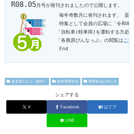
R08.05
月号が発刊されましたので公開します。
 毎年奇数月に発刊されます。 是非
 特集として会員の広場に「令和8年
「自転車(軽車両)を運転する方必読
「各務原ぴんなっぷ」の閲覧は
こち
 End
各支部だより（岐阜）
岐阜県隊友会
県隊友会お知らせ
シェアする
X
Facebook
はてブ
LINE