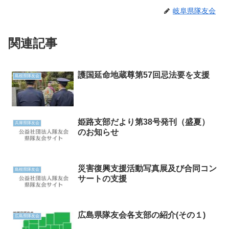
岐阜県隊友会
関連記事
護国延命地蔵尊第57回忌法要を支援
島根県隊友会
姫路支部だより第38号発刊（盛夏）
兵庫県隊友会
のお知らせ
災害復興支援活動写真展及び合同コン
島根県隊友会
サートの支援
広島県隊友会各支部の紹介(その１)
広島県隊友会