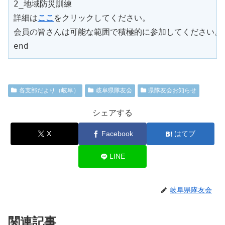
2_地域防災訓練

詳細は
ここ
をクリックしてください。

会員の皆さんは可能な範囲で積極的に参加してください。

各支部だより（岐阜）
岐阜県隊友会
県隊友会お知らせ
シェアする
X
Facebook
はてブ
LINE
岐阜県隊友会
関連記事