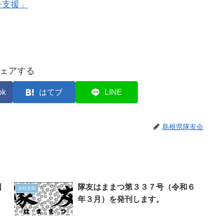
を支援」
ェアする
ok
はてブ
LINE
島根県隊友会
国
隊友はままつ第３３７号（令和６
浜松支部
年３月）を発刊します。