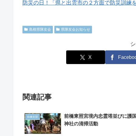
防災の日！「県と出雲市の２方面で防災訓練
島根県隊友会
県隊友会お知らせ
シ
X
Facebo
関連記事
前橋東照宮境内忠霊塔並びに護
前橋支部
神社の清掃活動