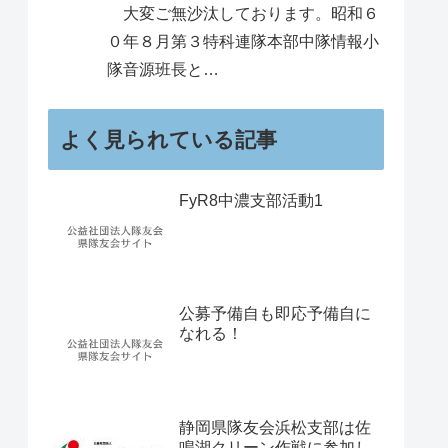
大変ご無沙汰しております。昭和６
０年８月第３特科連隊本部中隊情報小
隊音源班長と…
よく見られている記事
FyR8中濃支部活動1
公募予備自も即応予備自に
なれる！
静岡県隊友会浜松支部は佐
鳴湖クリーン作戦に参加し