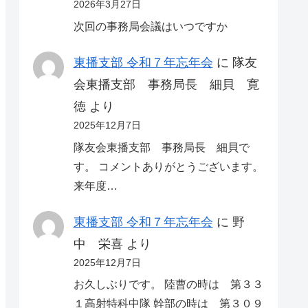
2026年3月27日
次回の事務局会議はいつですか
東播支部 令和７年忘年会
に
隊友
会東播支部 事務局長 細貝 寛
徳
より
2025年12月7日
隊友会東播支部 事務局長 細貝で
す。 コメントありがとうございます。
来年度…
東播支部 令和７年忘年会
に
野
中 栄喜
より
2025年12月7日
お久しぶりです。 陸曹の時は 第３３
１高射特科中隊 幹部の時は 第３０９