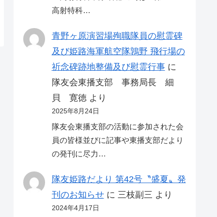
高射特科…
青野ヶ原演習場殉職隊員の慰霊碑
及び姫路海軍航空隊鶉野 飛行場の
祈念碑跡地整備及び慰霊行事
に
隊友会東播支部 事務局長 細
貝 寛徳
より
2025年8月24日
隊友会東播支部の活動に参加された会
員の皆様並びに記事や東播支部だより
の発刊に尽力…
隊友姫路だより 第42号〝盛夏〟発
刊のお知らせ
に
三枝副三
より
2024年4月17日