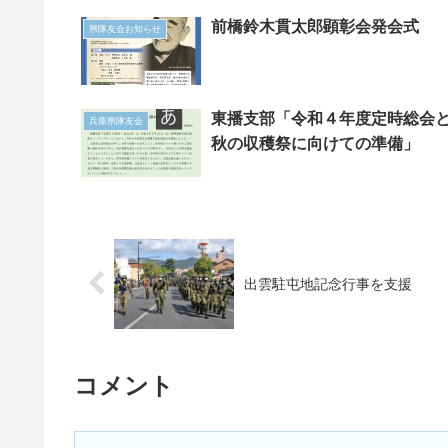
前橋鈴木貫太郎顕彰会発会式
県隊友会お知らせ
東播支部「令和４年度定時総会
兵庫県隊友会
秋の収穫祭に向けての準備」
出雲駐屯地記念行事を支援
コメント