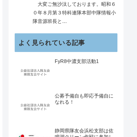
大変ご無沙汰しております。昭和６
０年８月第３特科連隊本部中隊情報小
隊音源班長と…
よく見られている記事
FyR8中濃支部活動1
公募予備自も即応予備自に
なれる！
静岡県隊友会浜松支部は佐
鳴湖クリーン作戦に参加し