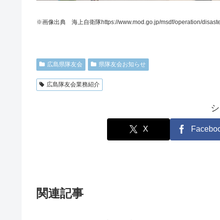
※画像出典 海上自衛隊https://www.mod.go.jp/msdf/operation/
広島県隊友会
県隊友会お知らせ
広島隊友会業務紹介
シ
X
Facebo
関連記事