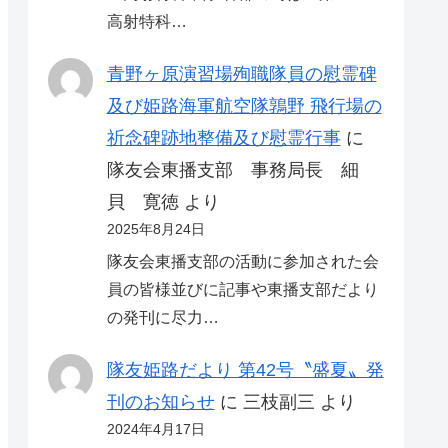
高射特科…
青野ヶ原演習場殉職隊員の慰霊碑
及び姫路海軍航空隊鶉野 飛行場の
祈念碑跡地整備及び慰霊行事
に
隊友会東播支部 事務局長 細
貝 寛徳
より
2025年8月24日
隊友会東播支部の活動に参加された会
員の皆様並びに記事や東播支部だより
の発刊に尽力…
隊友姫路だより 第42号〝盛夏〟発
刊のお知らせ
に
三枝副三
より
2024年4月17日