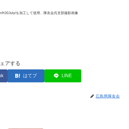
disaster/h30July/を加工して使用、隊友会呉支部撮影画像
ェアする
ok
はてブ
LINE
広島県隊友会