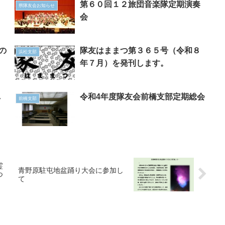
第６０回１２旅団音楽隊定期演奏
県隊友会お知らせ
会
の
隊友はままつ第３６５号（令和８
浜松支部
年７月）を発刊します。
し
令和4年度隊友会前橋支部定期総会
前橋支部
霊
青野原駐屯地盆踊り大会に参加し
つ
て