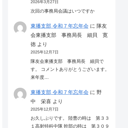
2026年3月27日
次回の事務局会議はいつですか
東播支部 令和７年忘年会
に
隊友
会東播支部 事務局長 細貝 寛
徳
より
2025年12月7日
隊友会東播支部 事務局長 細貝で
す。 コメントありがとうございます。
来年度…
東播支部 令和７年忘年会
に
野
中 栄喜
より
2025年12月7日
お久しぶりです。 陸曹の時は 第３３
１高射特科中隊 幹部の時は 第３０９