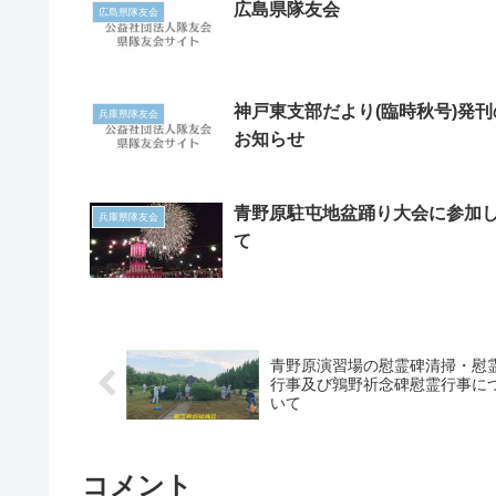
広島県隊友会
広島県隊友会
神戸東支部だより(臨時秋号)発刊
兵庫県隊友会
お知らせ
青野原駐屯地盆踊り大会に参加
兵庫県隊友会
て
青野原演習場の慰霊碑清掃・慰
行事及び鶉野祈念碑慰霊行事に
いて
コメント