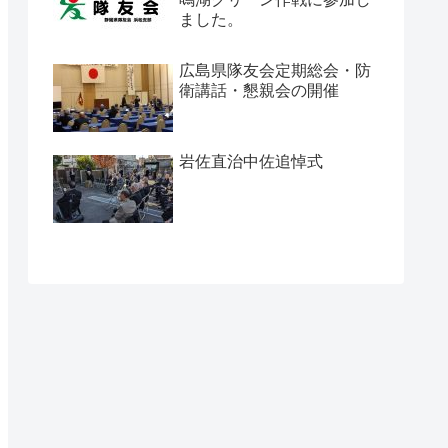
ました。
広島県隊友会定期総会・防
衛講話・懇親会の開催
岩佐直治中佐追悼式