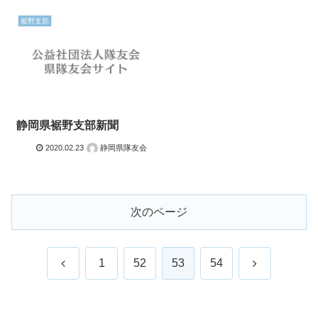
裾野支部
静岡県裾野支部新聞
2020.02.23
静岡県隊友会
次のページ
前
次
1
52
53
54
へ
へ