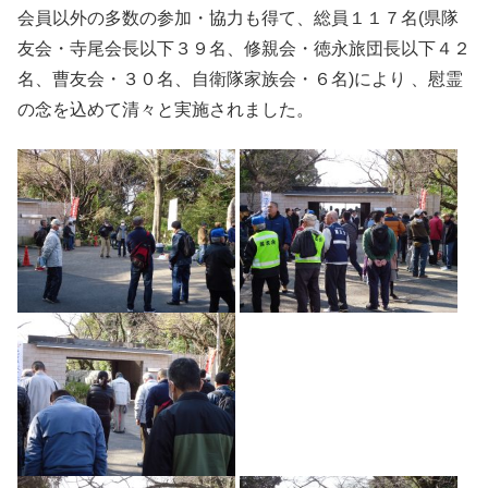
会員以外の多数の参加・協力も得て、総員１１７名(県隊
友会・寺尾会長以下３９名、修親会・徳永旅団長以下４２
名、曹友会・３０名、自衛隊家族会・６名)により 、慰霊
の念を込めて清々と実施されました。