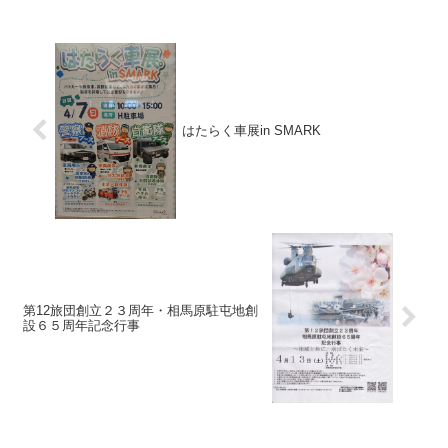
はたらく車展in SMARK
第12旅団創立２３周年・相馬原駐屯地創
設６５周年記念行事