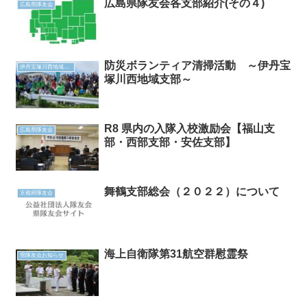
広島県隊友会各支部紹介(その４)
広島県隊友会
防災ボランティア清掃活動 ～伊丹宝
伊丹宝塚川西地域支部
塚川西地域支部～
R8 県内の入隊入校激励会【福山支
広島県隊友会
部・西部支部・安佐支部】
舞鶴支部総会（２０２２）について
京都府隊友会
海上自衛隊第31航空群慰霊祭
県隊友会お知らせ