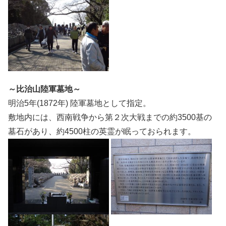
～比治山陸軍墓地～
明治5年(1872年) 陸軍墓地として指定。
敷地内には、西南戦争から第２次大戦までの約3500基の
墓石があり、約4500柱の英霊が眠っておられます。