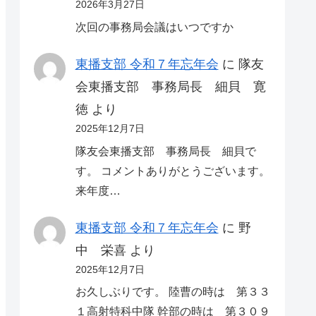
2026年3月27日
次回の事務局会議はいつですか
東播支部 令和７年忘年会
に
隊友
会東播支部 事務局長 細貝 寛
徳
より
2025年12月7日
隊友会東播支部 事務局長 細貝で
す。 コメントありがとうございます。
来年度…
東播支部 令和７年忘年会
に
野
中 栄喜
より
2025年12月7日
お久しぶりです。 陸曹の時は 第３３
１高射特科中隊 幹部の時は 第３０９