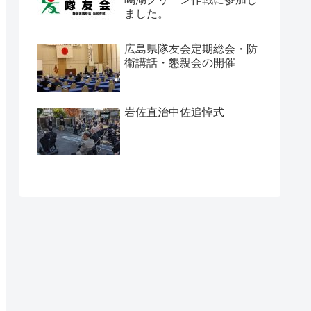
ました。
広島県隊友会定期総会・防
衛講話・懇親会の開催
岩佐直治中佐追悼式