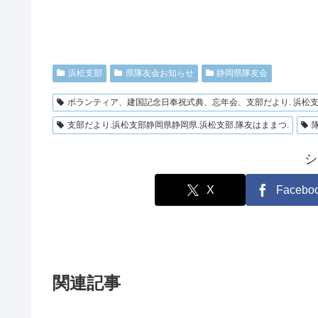
浜松支部
県隊友会お知らせ
静岡県隊友会
ボランティア、建国記念日奉祝式典、忘年会、支部だより. 浜松
支部だより.浜松支部静岡県静岡県.浜松支部.隊友はままつ.
シ
X
Facebo
関連記事