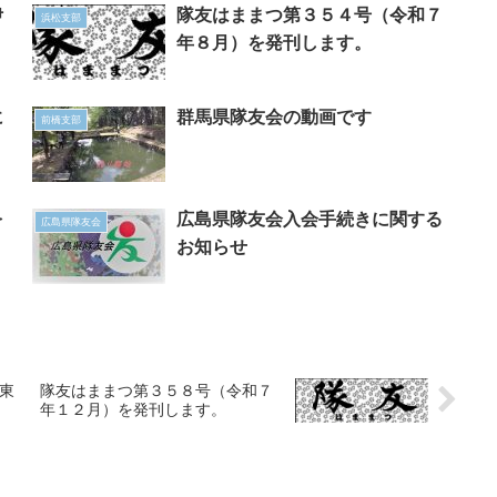
伊
隊友はままつ第３５４号（令和７
浜松支部
年８月）を発刊します。
に
群馬県隊友会の動画です
前橋支部
〟
を
広島県隊友会入会手続きに関する
広島県隊友会
お知らせ
(東
隊友はままつ第３５８号（令和７
年１２月）を発刊します。