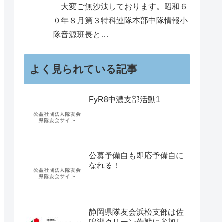
大変ご無沙汰しております。昭和６
０年８月第３特科連隊本部中隊情報小
隊音源班長と…
よく見られている記事
FyR8中濃支部活動1
公募予備自も即応予備自に
なれる！
静岡県隊友会浜松支部は佐
鳴湖クリーン作戦に参加し