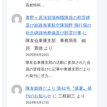
高射特科…
青野ヶ原演習場殉職隊員の慰霊碑
及び姫路海軍航空隊鶉野 飛行場の
祈念碑跡地整備及び慰霊行事
に
隊友会東播支部 事務局長 細
貝 寛徳
より
2025年8月24日
隊友会東播支部の活動に参加された会
員の皆様並びに記事や東播支部だより
の発刊に尽力…
隊友姫路だより 第42号〝盛夏〟発
刊のお知らせ
に
三枝副三
より
2024年4月17日