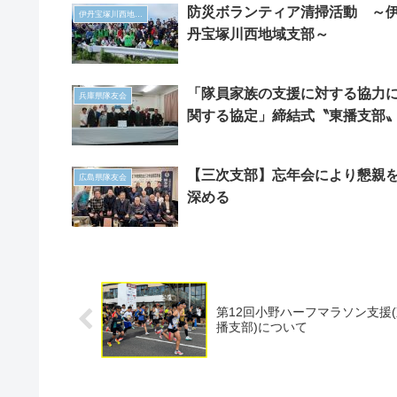
防災ボランティア清掃活動 ～
伊丹宝塚川西地域支部
丹宝塚川西地域支部～
「隊員家族の支援に対する協力
兵庫県隊友会
関する協定」締結式〝東播支部
【三次支部】忘年会により懇親
広島県隊友会
深める
第12回小野ハーフマラソン支援
播支部)について