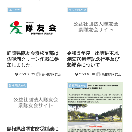
浜松支部
島根県隊友会
静岡県隊友会浜松支部は
令和５年度 出雲駐屯地
佐鳴湖クリーン作戦に参
創立70周年記念行事及び
加しました。
懇親会について
2023.08.23
静岡県隊友会
2023.08.18
島根県隊友会
島根県隊友会
兵庫県隊友会
島根県出雲市防災訓練に